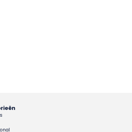
rieën
s
ional