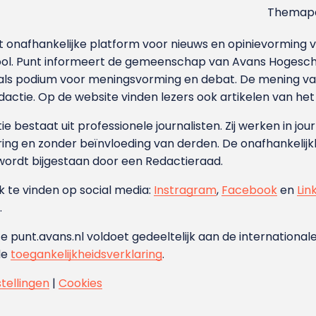
Themapa
et onafhankelijke platform voor nieuws en opinievormin
ool. Punt informeert de gemeenschap van Avans Hogesch
als podium voor meningsvorming en debat. De mening van 
dactie. Op de website vinden lezers ook artikelen van he
e bestaat uit professionele journalisten. Zij werken in jour
ing en zonder beïnvloeding van derden. De onafhankelijk
wordt bijgestaan door een Redactieraad.
ok te vinden op social media:
Instragram
,
Facebook
en
Lin
.
e punt.avans.nl voldoet gedeeltelijk aan de internationale
de
toegankelijkheidsverklaring
.
stellingen
|
Cookies