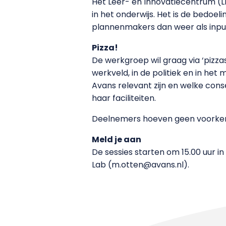
Het Leer- en Innovatiecentrum (L
in het onderwijs. Het is de bedoe
plannenmakers dan weer als input
Pizza!
De werkgroep wil graag via ‘pizza
werkveld, in de politiek en in het
Avans relevant zijn en welke con
haar faciliteiten.
Deelnemers hoeven geen voorkenn
Meld je aan
De sessies starten om 15.00 uur i
Lab (m.otten@avans.nl).