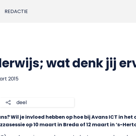
REDACTIE
derwijs; wat denk jij e
art 2015
deel
ans? Wil je invloed hebben op hoe bij Avans ICT in he
zzasessie op 10 maart in Breda of 12 maart in ‘s-Her