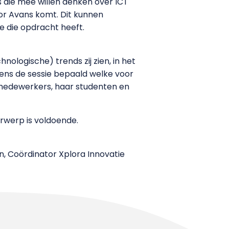
 die mee willen denken over ICT
oor Avans komt. Dit kunnen
e die opdracht heeft.
ologische) trends zij zien, in het
jdens de sessie bepaald welke voor
 medewerkers, haar studenten en
rwerp is voldoende.
en, Coördinator Xplora Innovatie