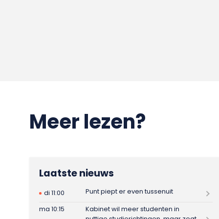
Meer lezen?
Laatste nieuws
Punt piept er even tussenuit
di 11:00
ma 10:15
Kabinet wil meer studenten in
nuttige studierichtingen, maar zegt