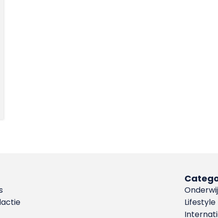
Catego
s
Onderwij
dactie
Lifestyle
Internat