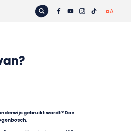
a
A
rvan?
t onderwijs gebruikt wordt? Doe
togenbosch.