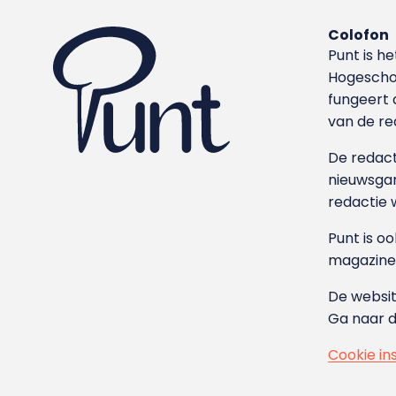
Colofon
Punt is h
Hoge­sch
fungeert 
van de re
De redacti
nieuwsgar
redactie 
Punt is o
magazine
De websit
Ga naar 
Cookie in