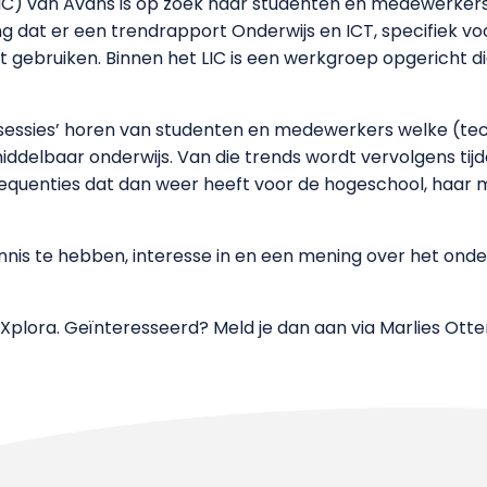
IC) van Avans is op zoek naar studenten en medewerkers
ling dat er een trendrapport Onderwijs en ICT, specifiek v
 gebruiken. Binnen het LIC is een werkgroep opgericht di
sessies’ horen van studenten en medewerkers welke (techn
 middelbaar onderwijs. Van die trends wordt vervolgens ti
sequenties dat dan weer heeft voor de hogeschool, haar
is te hebben, interesse in en een mening over het onde
n Xplora. Geïnteresseerd? Meld je dan aan via Marlies Ott