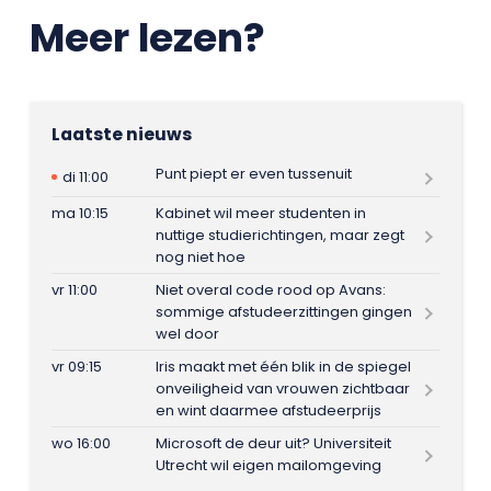
Meer lezen?
Laatste nieuws
Punt piept er even tussenuit
di 11:00
ma 10:15
Kabinet wil meer studenten in
nuttige studierichtingen, maar zegt
nog niet hoe
vr 11:00
Niet overal code rood op Avans:
sommige afstudeerzittingen gingen
wel door
vr 09:15
Iris maakt met één blik in de spiegel
onveiligheid van vrouwen zichtbaar
en wint daarmee afstudeerprijs
wo 16:00
Microsoft de deur uit? Universiteit
Utrecht wil eigen mailomgeving