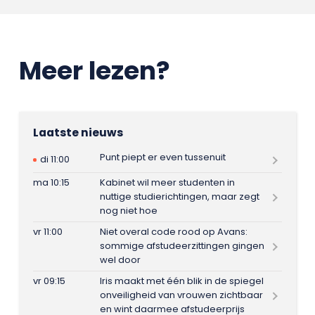
Meer lezen?
Laatste nieuws
Punt piept er even tussenuit
di 11:00
ma 10:15
Kabinet wil meer studenten in
nuttige studierichtingen, maar zegt
nog niet hoe
vr 11:00
Niet overal code rood op Avans:
sommige afstudeerzittingen gingen
wel door
vr 09:15
Iris maakt met één blik in de spiegel
onveiligheid van vrouwen zichtbaar
en wint daarmee afstudeerprijs