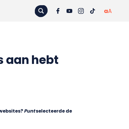
a
A
ts aan hebt
 websites?
Punt
selecteerde de