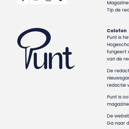
Magazine
Tip de re
Colofon
Punt is h
Hoge­sch
fungeert 
van de re
De redacti
nieuwsgar
redactie 
Punt is o
magazine
De websit
Ga naar 