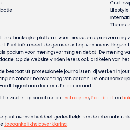
s
Onderwij
dactie
Lifestyle
Internat
Themapa
et onafhankelijke platform voor nieuws en opinievormin
ool. Punt informeert de gemeenschap van Avans Hogesch
als podium voor meningsvorming en debat. De mening van 
dactie. Op de website vinden lezers ook artikelen van he
e bestaat uit professionele journalisten. Zij werken in jour
ing en zonder beïnvloeding van derden. De onafhankelijk
wordt bijgestaan door een Redactieraad.
ok te vinden op social media:
Instragram
,
Facebook
en
Lin
.
e punt.avans.nl voldoet gedeeltelijk aan de internationale
de
toegankelijkheidsverklaring
.