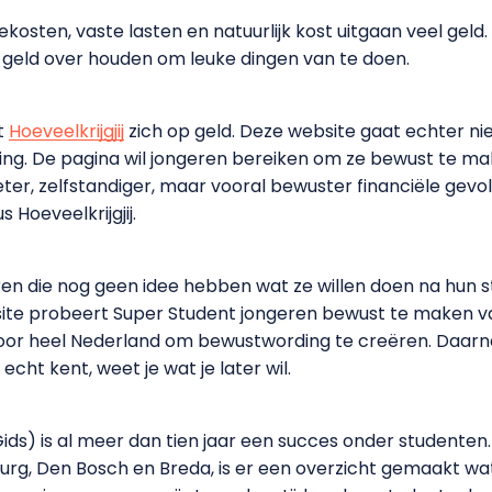
diekosten, vaste lasten en natuurlijk kost uitgaan veel gel
t geld over houden om leuke dingen van te doen.
t
Hoeveelkrijgjij
zich op geld. Deze website gaat echter ni
ng. De pagina wil jongeren bereiken om ze bewust te make
r, zelfstandiger, maar vooral bewuster financiële gevolge
 Hoeveelkrijgjij.
ren die nog geen idee hebben wat ze willen doen na hun st
site probeert Super Student jongeren bewust te maken va
oor heel Nederland om bewustwording te creëren. Daarna
 echt kent, weet je wat je later wil.
Gids) is al meer dan tien jaar een succes onder studenten. N
burg, Den Bosch en Breda, is er een overzicht gemaakt wa