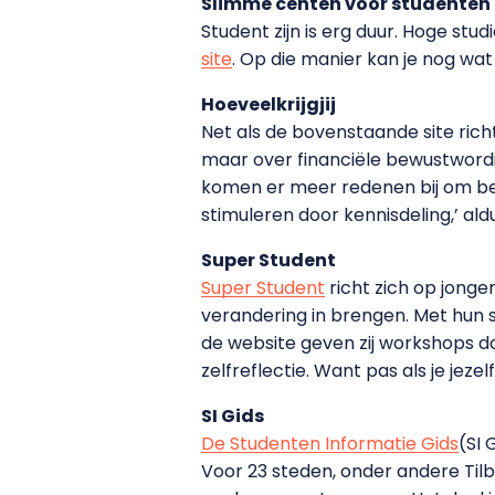
Slimme centen voor studenten
Student zijn is erg duur. Hoge stu
site
. Op die manier kan je nog wa
Hoeveelkrijgjij
Net als de bovenstaande site rich
maar over financiële bewustwordi
komen er meer redenen bij om bete
stimuleren door kennisdeling,’ aldus
Super Student
Super Student
richt zich op jonge
verandering in brengen. Met hun 
de website geven zij workshops d
zelfreflectie. Want pas als je jezelf
SI Gids
De Studenten Informatie Gids
(SI 
Voor 23 steden, onder andere Til