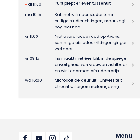
Punt piept er even tussenuit
di 11:00
ma 10:15
Kabinet wil meer studenten in
nuttige studierichtingen, maar zegt
nog niet hoe
vr 11:00
Niet overal code rood op Avans:
sommige afstudeerzittingen gingen
wel door
vr 09:15
Iris maakt met één blik in de spiegel
onveiligheid van vrouwen zichtbaar
en wint daarmee afstudeerprijs
wo 16:00
Microsoft de deur uit? Universiteit
Utrecht wil eigen mailomgeving
Menu