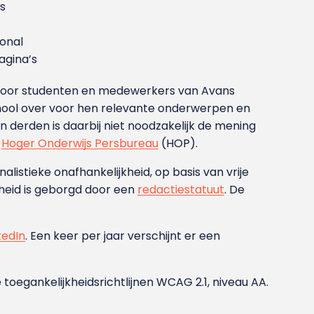
s
ional
gina’s
g voor studenten en medewerkers van Avans
ool over voor hen relevante onderwerpen en
derden is daarbij niet noodzakelijk de mening
t
Hoger Onderwijs Persbureau
(HOP).
nalistieke onafhankelijkheid, op basis van vrije
heid is geborgd door een
redactiestatuut
. De
kedIn
. Een keer per jaar verschijnt er een
 toegankelijkheidsrichtlijnen WCAG 2.1, niveau AA.