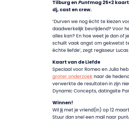
Tilburg en
Punt
mag 25×2 kaartj
dj, cast en crew.
‘Durven we nog écht te kiezen voor 
daadwerkelijk bevrijdend? Voor het
alles kan? En hoe weet je dan of
schuilt vaak angst om gekwetst te
échte liefde’, zegt regisseur Lucas
Kaart van de Liefde
Speciaal voor Romeo en Julia h
groter onderzoek
naar de hedenda
verwerkte de resultaten in zijn 
Dynamic Concepts, datingsite Pa
Winnen!
Wil jij met je vriend(in) op 12 maa
Stuur dan snel een mail naar punt