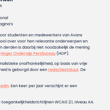
s
ional
gina’s
g voor studenten en medewerkers van Avans
ool over voor hen relevante onderwerpen en
derden is daarbij niet noodzakelijk de mening
t
Hoger Onderwijs Persbureau
(HOP).
nalistieke onafhankelijkheid, op basis van vrije
heid is geborgd door een
redactiestatuut
. De
kedIn
. Een keer per jaar verschijnt er een
 toegankelijkheidsrichtlijnen WCAG 2.1, niveau AA.