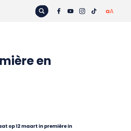
a
A
emière en
aat op 12 maart in première in