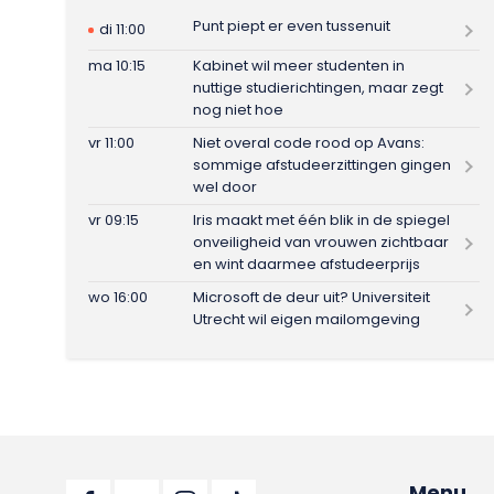
Punt piept er even tussenuit
di 11:00
ma 10:15
Kabinet wil meer studenten in
nuttige studierichtingen, maar zegt
nog niet hoe
vr 11:00
Niet overal code rood op Avans:
sommige afstudeerzittingen gingen
wel door
vr 09:15
Iris maakt met één blik in de spiegel
onveiligheid van vrouwen zichtbaar
en wint daarmee afstudeerprijs
wo 16:00
Microsoft de deur uit? Universiteit
Utrecht wil eigen mailomgeving
Menu