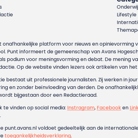
s
Onderwij
dactie
Lifestyle
Internat
Themapa
et onafhankelijke platform voor nieuws en opinievormin
ool. Punt informeert de gemeenschap van Avans Hogesch
als podium voor meningsvorming en debat. De mening van 
dactie. Op de website vinden lezers ook artikelen van he
e bestaat uit professionele journalisten. Zij werken in jour
ing en zonder beïnvloeding van derden. De onafhankelijk
wordt bijgestaan door een Redactieraad.
ok te vinden op social media:
Instragram
,
Facebook
en
Lin
.
e punt.avans.nl voldoet gedeeltelijk aan de internationale
de
toegankelijkheidsverklaring
.