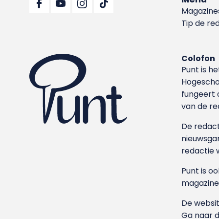
Magazine
Tip de re
Colofon
Punt is h
Hoge­sch
fungeert 
van de re
De redacti
nieuwsgar
redactie 
Punt is o
magazine
De websit
Ga naar 