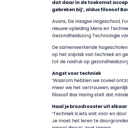
dat daar in de toekomst accep
gebreken bij’, aldus filosoof B
Avans, De Haagse Hogeschool, Fo
nieuwe opleiding Mens en Techniek.
Gezondheidszorg Technologie van
De samenwerkende hogescholen bie
op het snijvlak van techniek en 
tot de nadruk op gezondheidszorg
Angst voor techniek
‘Waarom hebben we zoveel ontzag 
meer we het vertrouwen, eigenlij
filosoof Bas Haring stelt dat mind
Haal je broodrooster uit elkaar
‘Techniek is iets wat voor en door
Je moet het leren te doorgronden. 
simpel ding is’, zegt Haring.