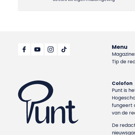
Menu
Magazine
Tip de re
Colofon
Punt is h
Hoge­sch
fungeert 
van de re
De redacti
nieuwsgar