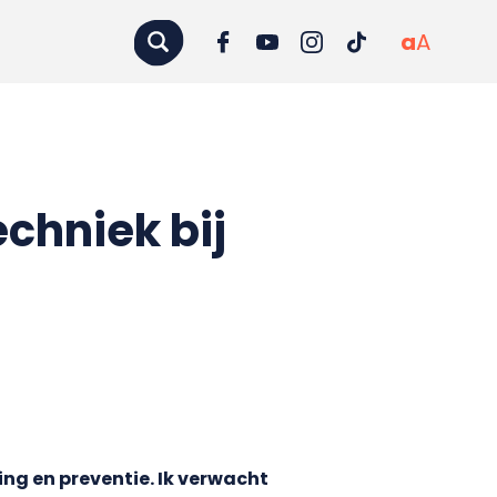
a
A
chniek bij
ng en preventie. Ik verwacht