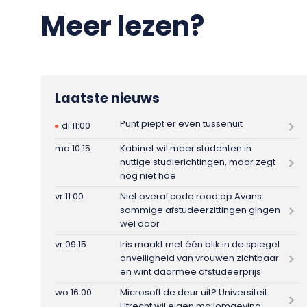
Meer lezen?
Laatste nieuws
Punt piept er even tussenuit
di 11:00
ma 10:15
Kabinet wil meer studenten in
nuttige studierichtingen, maar zegt
nog niet hoe
vr 11:00
Niet overal code rood op Avans:
sommige afstudeerzittingen gingen
wel door
vr 09:15
Iris maakt met één blik in de spiegel
onveiligheid van vrouwen zichtbaar
en wint daarmee afstudeerprijs
wo 16:00
Microsoft de deur uit? Universiteit
Utrecht wil eigen mailomgeving