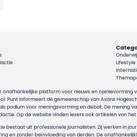
Catego
s
Onderwij
dactie
Lifestyle
Internat
Themapa
et onafhankelijke platform voor nieuws en opinievormin
ool. Punt informeert de gemeenschap van Avans Hogesch
als podium voor meningsvorming en debat. De mening van 
dactie. Op de website vinden lezers ook artikelen van he
e bestaat uit professionele journalisten. Zij werken in jour
ing en zonder beïnvloeding van derden. De onafhankelijk