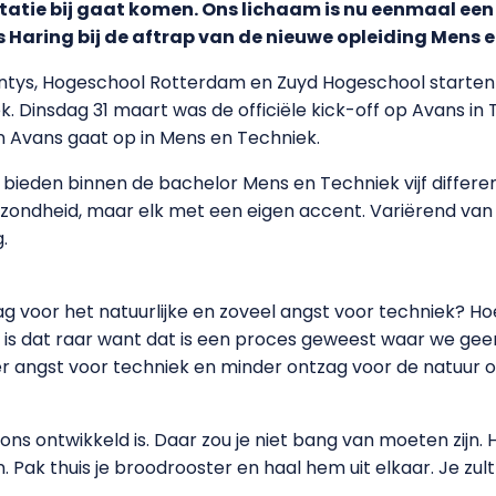
tatie bij gaat komen. Ons lichaam is nu eenmaal een
as Haring bij de aftrap van de nieuwe opleiding Mens e
ntys, Hogeschool Rotterdam en Zuyd Hogeschool starten
 Dinsdag 31 maart was de officiële kick-off op Avans in T
 Avans gaat op in Mens en Techniek.
den binnen de bachelor Mens en Techniek vijf different
gezondheid, maar elk met een eigen accent. Variërend va
.
voor het natuurlijke en zoveel angst voor techniek? Hoe
k is dat raar want dat is een proces geweest waar we gee
er angst voor techniek en minder ontzag voor de natuur op 
 ons ontwikkeld is. Daar zou je niet bang van moeten zijn.
Pak thuis je broodrooster en haal hem uit elkaar. Je zult 