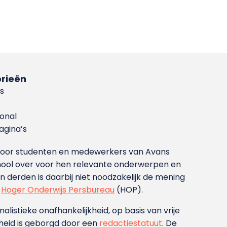
rieën
s
ional
gina’s
g voor studenten en medewerkers van Avans
ool over voor hen relevante onderwerpen en
derden is daarbij niet noodzakelijk de mening
t
Hoger Onderwijs Persbureau
(HOP).
nalistieke onafhankelijkheid, op basis van vrije
heid is geborgd door een
redactiestatuut
. De