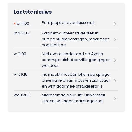
Laatste nieuws
Punt piept er even tussenuit
di 11:00
ma 10:15
Kabinet wil meer studenten in
nuttige studierichtingen, maar zegt
nog niet hoe
vr 11:00
Niet overal code rood op Avans:
sommige afstudeerzittingen gingen
wel door
vr 09:15
Iris maakt met één blik in de spiegel
onveiligheid van vrouwen zichtbaar
en wint daarmee afstudeerprijs
wo 16:00
Microsoft de deur uit? Universiteit
Utrecht wil eigen mailomgeving