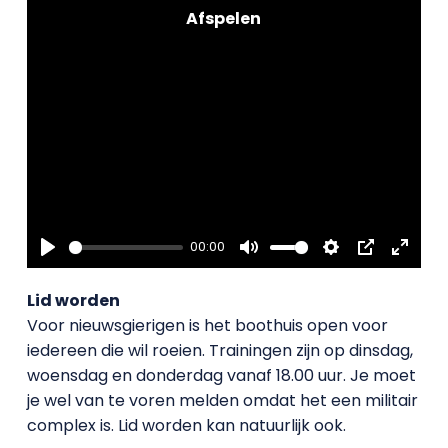
00:00
Play
Mute
Settings
PIP
Enter
fullsc
Lid worden
Voor nieuwsgierigen is het boothuis open voor
iedereen die wil roeien. Trainingen zijn op dinsdag,
woensdag en donderdag vanaf 18.00 uur. Je moet
je wel van te voren melden omdat het een militair
complex is. Lid worden kan natuurlijk ook.