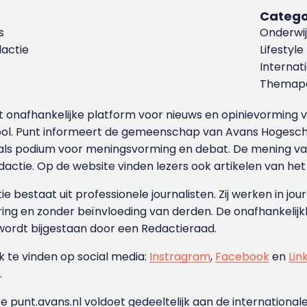
Catego
s
Onderwij
dactie
Lifestyle
Internat
Themapa
et onafhankelijke platform voor nieuws en opinievormin
ool. Punt informeert de gemeenschap van Avans Hogesch
als podium voor meningsvorming en debat. De mening van 
dactie. Op de website vinden lezers ook artikelen van he
e bestaat uit professionele journalisten. Zij werken in jour
ing en zonder beïnvloeding van derden. De onafhankelijk
wordt bijgestaan door een Redactieraad.
ok te vinden op social media:
Instragram
,
Facebook
en
Lin
.
e punt.avans.nl voldoet gedeeltelijk aan de internationale