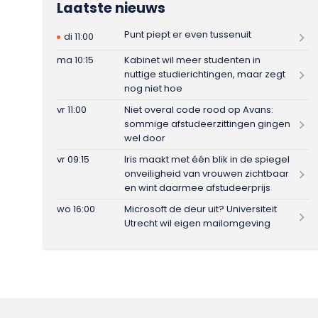
Laatste nieuws
Punt piept er even tussenuit
di 11:00
ma 10:15
Kabinet wil meer studenten in
nuttige studierichtingen, maar zegt
nog niet hoe
vr 11:00
Niet overal code rood op Avans:
sommige afstudeerzittingen gingen
wel door
vr 09:15
Iris maakt met één blik in de spiegel
onveiligheid van vrouwen zichtbaar
en wint daarmee afstudeerprijs
wo 16:00
Microsoft de deur uit? Universiteit
Utrecht wil eigen mailomgeving