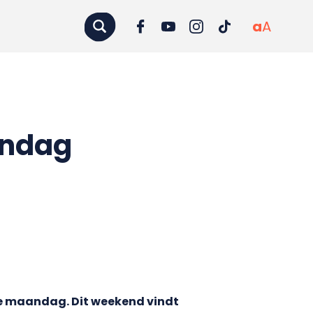
a
A
andag
e maandag. Dit weekend vindt