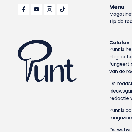
Menu
Magazine
Tip de re
Colofon
Punt is h
Hoge­sch
fungeert 
van de re
De redacti
nieuwsgar
redactie 
Punt is o
magazine
De websit