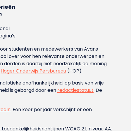
rieën
s
ional
gina’s
g voor studenten en medewerkers van Avans
ool over voor hen relevante onderwerpen en
derden is daarbij niet noodzakelijk de mening
t
Hoger Onderwijs Persbureau
(HOP).
nalistieke onafhankelijkheid, op basis van vrije
heid is geborgd door een
redactiestatuut
. De
kedIn
. Een keer per jaar verschijnt er een
 toegankelijkheidsrichtlijnen WCAG 2.1, niveau AA.