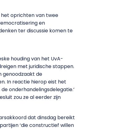
t het oprichten van twee
democratisering en
denken ter discussie komen te
teske houding van het UvA-
eigen met juridische stappen.
ich genoodzaakt de
 In reactie hierop eist het
n de onderhandelingsdelegatie.’
luit zou ze al eerder zijn
rsakkoord dat dinsdag bereikt
rtijen ‘die constructief willen