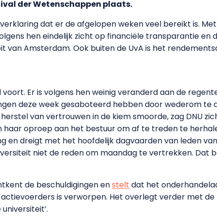
stival der Wetenschappen plaats.
 verklaring dat er de afgelopen weken veel bereikt is. Me
gens hen eindelijk zicht op financiële transparantie en 
teit van Amsterdam. Ook buiten de UvA is het rendements
d voort. Er is volgens hen weinig veranderd aan de regen
ingen deze week gesaboteerd hebben door wederom te dr
ril herstel van vertrouwen in de kiem smoorde, zag DNU z
haar oproep aan het bestuur om af te treden te herhalen.
ng en dreigt met het hoofdelijk dagvaarden van leden va
versiteit niet de reden om maandag te vertrekken. Dat bes
ntkent de beschuldigingen en
stelt
dat het onderhandelaa
actievoerders is verworpen. Het overlegt verder met de pa
niversiteit’.