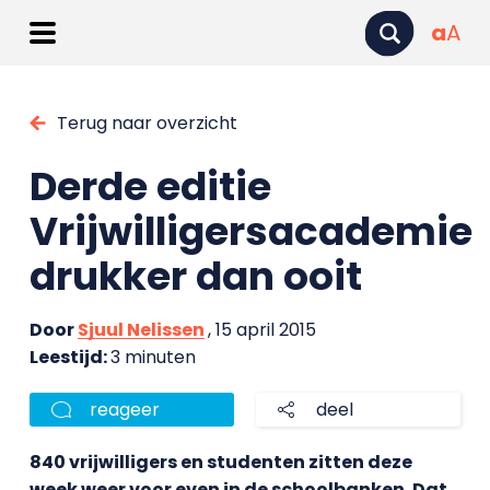
a
A
Terug naar overzicht
Derde editie
Vrijwilligersacademie
drukker dan ooit
Door
Sjuul Nelissen
, 15 april 2015
Leestijd:
3 minuten
reageer
deel
840 vrijwilligers en studenten zitten deze
week weer voor even in de schoolbanken. Dat