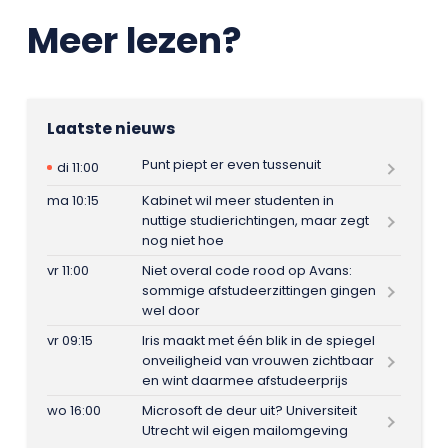
Meer lezen?
Laatste nieuws
Punt piept er even tussenuit
di 11:00
ma 10:15
Kabinet wil meer studenten in
nuttige studierichtingen, maar zegt
nog niet hoe
vr 11:00
Niet overal code rood op Avans:
sommige afstudeerzittingen gingen
wel door
vr 09:15
Iris maakt met één blik in de spiegel
onveiligheid van vrouwen zichtbaar
en wint daarmee afstudeerprijs
wo 16:00
Microsoft de deur uit? Universiteit
Utrecht wil eigen mailomgeving