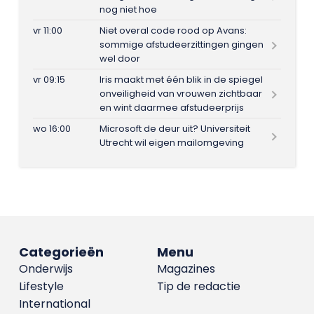
nog niet hoe
vr 11:00
Niet overal code rood op Avans:
sommige afstudeerzittingen gingen
wel door
vr 09:15
Iris maakt met één blik in de spiegel
onveiligheid van vrouwen zichtbaar
en wint daarmee afstudeerprijs
wo 16:00
Microsoft de deur uit? Universiteit
Utrecht wil eigen mailomgeving
Categorieën
Menu
Onderwijs
Magazines
Lifestyle
Tip de redactie
International