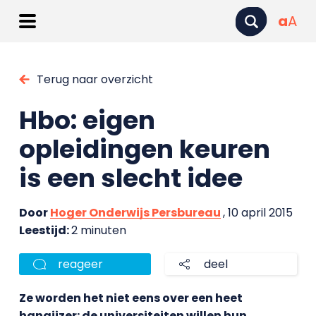
a
A
Terug naar overzicht
Hbo: eigen
opleidingen keuren
is een slecht idee
Door
Hoger Onderwijs Persbureau
, 10 april 2015
Leestijd:
2 minuten
reageer
deel
Ze worden het niet eens over een heet
hangijzer: de universiteiten willen hun