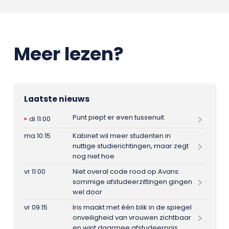
Meer lezen?
Laatste nieuws
Punt piept er even tussenuit
di 11:00
ma 10:15
Kabinet wil meer studenten in
nuttige studierichtingen, maar zegt
nog niet hoe
vr 11:00
Niet overal code rood op Avans:
sommige afstudeerzittingen gingen
wel door
vr 09:15
Iris maakt met één blik in de spiegel
onveiligheid van vrouwen zichtbaar
en wint daarmee afstudeerprijs