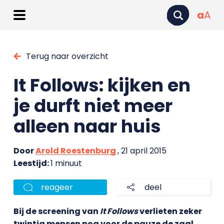
a
A
Terug naar overzicht
It Follows: kijken en
je durft niet meer
alleen naar huis
Door
Arold Roestenburg
, 21 april 2015
Leestijd:
1 minuut
reageer
deel
Bij de screening van
It Follows
verlieten zeker
twintig mensen nog voor de pauze de zaal.