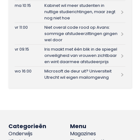
ma 10:15
Kabinet wil meer studenten in
nuttige studierichtingen, maar zegt
nog niet hoe
vr 11:00
Niet overal code rood op Avans:
sommige afstudeerzittingen gingen
wel door
vr 09:15
Iris maakt met één blik in de spiegel
onveiligheid van vrouwen zichtbaar
en wint daarmee afstudeerprijs
wo 16:00
Microsoft de deur uit? Universiteit
Utrecht wil eigen mailomgeving
Categorieën
Menu
Onderwijs
Magazines