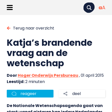
a
A
Terug naar overzicht
Katja’s brandende
vraag aan de
wetenschap
Door
Hoger Onderwijs Persbureau
, 01 april 2015
Leestijd:
2 minuten
reageer
deel
De Nationale Wetenschapsagenda gaat van
start: vanaf gisteren kan iedere Nederlander