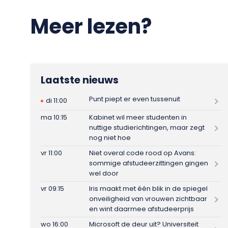
Meer lezen?
Laatste nieuws
Punt piept er even tussenuit
di 11:00
ma 10:15
Kabinet wil meer studenten in
nuttige studierichtingen, maar zegt
nog niet hoe
vr 11:00
Niet overal code rood op Avans:
sommige afstudeerzittingen gingen
wel door
vr 09:15
Iris maakt met één blik in de spiegel
onveiligheid van vrouwen zichtbaar
en wint daarmee afstudeerprijs
wo 16:00
Microsoft de deur uit? Universiteit