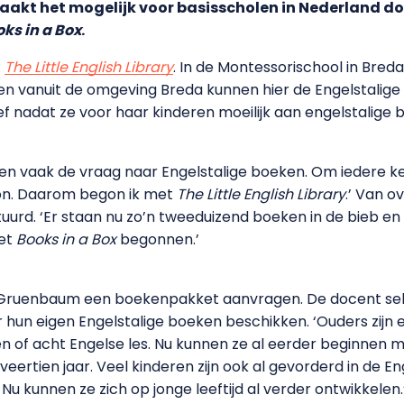
maakt het mogelijk voor basisscholen in Nederland d
ks in a Box
.
:
The Little English Library
. In de Montessorischool in Breda
en vanuit de omgeving Breda kunnen hier de Engelstalige 
ef nadat ze voor haar kinderen moeilijk aan engelstalige
 vaak de vraag naar Engelstalige boeken. Om iedere keer 
kon. Daarom begon ik met
The Little English Library
.’ Van o
. ‘Er staan nu zo’n tweeduizend boeken in de bieb en no
met
Books in a Box
begonnen.’
j Gruenbaum een boekenpakket aanvragen. De docent sele
un eigen Engelstalige boeken beschikken. ‘Ouders zijn erg 
en of acht Engelse les. Nu kunnen ze al eerder beginnen m
ot veertien jaar. Veel kinderen zijn ook al gevorderd in de E
Nu kunnen ze zich op jonge leeftijd al verder ontwikkelen.