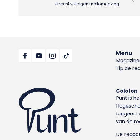
Utrecht wil eigen mailomgeving
Menu
Magazine
Tip de re
Colofon
Punt is h
Hoge­sch
fungeert 
van de re
De redacti