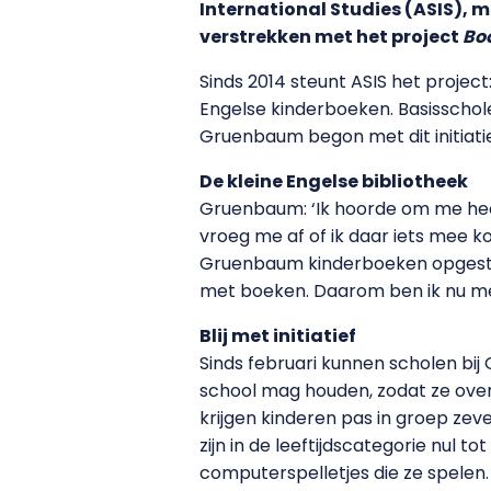
International Studies (ASIS), 
verstrekken met het project
Boo
Sinds 2014 steunt ASIS het project
Engelse kinderboeken. Basisschol
Gruenbaum begon met dit initiati
De kleine Engelse bibliotheek
Gruenbaum: ‘Ik hoorde om me heen
vroeg me af of ik daar iets mee 
Gruenbaum kinderboeken opgestuurd
met boeken. Daarom ben ik nu 
Blij met initiatief
Sinds februari kunnen scholen bi
school mag houden, zodat ze over h
krijgen kinderen pas in groep zev
zijn in de leeftijdscategorie nul t
computerspelletjes die ze spelen. 