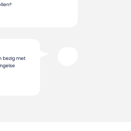
ellen?
jn bezig met
Engelse