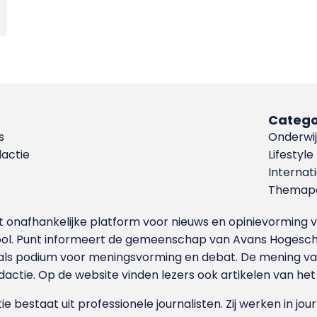
Catego
s
Onderwij
dactie
Lifestyle
Internat
Themapa
et onafhankelijke platform voor nieuws en opinievormin
ool. Punt informeert de gemeenschap van Avans Hogesch
als podium voor meningsvorming en debat. De mening van 
dactie. Op de website vinden lezers ook artikelen van he
e bestaat uit professionele journalisten. Zij werken in jour