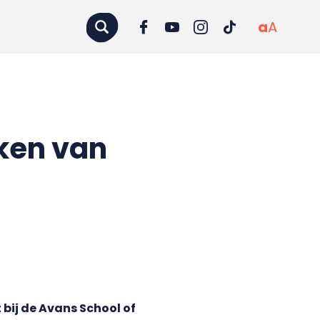
a
A
eken van
bij de Avans School of