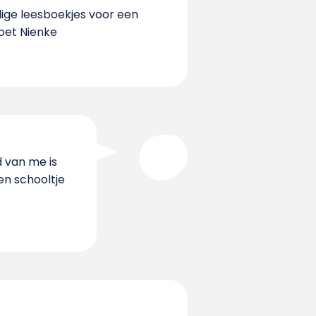
lige leesboekjes voor een
oet Nienke
d van me is
en schooltje