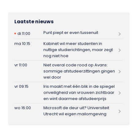
Laatste nieuws
Punt piept er even tussenuit
di 11:00
ma 10:15
Kabinet wil meer studenten in
nuttige studierichtingen, maar zegt
nog niet hoe
vr 11:00
Niet overal code rood op Avans:
sommige afstudeerzittingen gingen
wel door
vr 09:15
Iris maakt met één blik in de spiegel
onveiligheid van vrouwen zichtbaar
en wint daarmee afstudeerprijs
wo 16:00
Microsoft de deur uit? Universiteit
Utrecht wil eigen mailomgeving