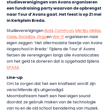
studieverenigingen van Avans organiseren
een fundraising party waarvan de opbrengst
naar Tour d’Avans gaat. Het feest is op 21 mei
in Kerkplein Breda.
Studieverenigingen
Bold
,
Comm.on
,
Merlijn
,
Midas
,
Oase
,
Socialize
,
Virgo
en
We-Fi
organiseren naar
eigen zeggen: ‘Het allermooiste feestje van Avans
Hogeschool in Breda.’ Tijdens de Tour d’ Avans
fietsen de verenigingen langs alle Avanslocaties
om het geld te doneren dat is opgehaald tijdens
SPAAK
.
Line-up
Om te zorgen dat het een knalfeest wordt zijn
verschillende dj’s uitgenodigd.
Moombahteam heeft een heel eigen sound
doordat ze gebruik maken van de technologie
van nu en de old school benadering van muziek.