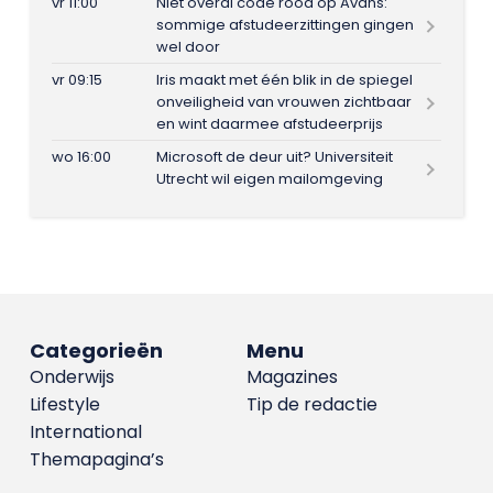
vr 11:00
Niet overal code rood op Avans:
sommige afstudeerzittingen gingen
wel door
vr 09:15
Iris maakt met één blik in de spiegel
onveiligheid van vrouwen zichtbaar
en wint daarmee afstudeerprijs
wo 16:00
Microsoft de deur uit? Universiteit
Utrecht wil eigen mailomgeving
Categorieën
Menu
Onderwijs
Magazines
Lifestyle
Tip de redactie
International
Themapagina’s