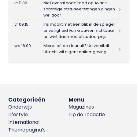
vr 11:00
Niet overal code rood op Avans:
sommige afstudeerzittingen gingen
wel door
vr 09:15
Iris maakt met één blik in de spiegel
onveiligheid van vrouwen zichtbaar
en wint daarmee afstudeerprijs
wo 16:00
Microsoft de deur uit? Universiteit
Utrecht wil eigen mailomgeving
Categorieën
Menu
Onderwijs
Magazines
Lifestyle
Tip de redactie
International
Themapagina’s