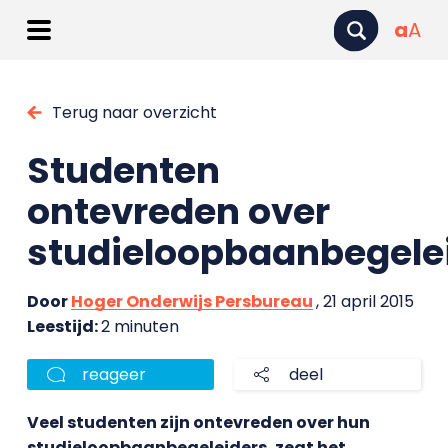
a
A
Terug naar overzicht
Studenten
ontevreden over
studieloopbaanbegele
Door
Hoger Onderwijs Persbureau
, 21 april 2015
Leestijd:
2 minuten
reageer
deel
Veel studenten zijn ontevreden over hun
studieloopbaanbegeleiders, zegt het