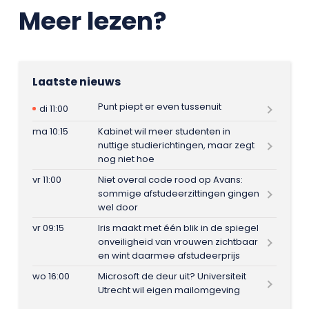
Meer lezen?
Laatste nieuws
Punt piept er even tussenuit
di 11:00
ma 10:15
Kabinet wil meer studenten in
nuttige studierichtingen, maar zegt
nog niet hoe
vr 11:00
Niet overal code rood op Avans:
sommige afstudeerzittingen gingen
wel door
vr 09:15
Iris maakt met één blik in de spiegel
onveiligheid van vrouwen zichtbaar
en wint daarmee afstudeerprijs
wo 16:00
Microsoft de deur uit? Universiteit
Utrecht wil eigen mailomgeving