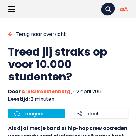
a
A
Terug naar overzicht
Treed jij straks op
voor 10.000
studenten?
Door
Arold Roestenburg
, 02 april 2015
Leestijd:
2 minuten
reageer
deel
Als dj of met je band of hip-hop crew optreden
voor tienduizend studenten; welke muzikant