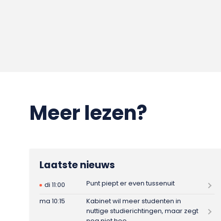
Meer lezen?
Laatste nieuws
Punt piept er even tussenuit
di 11:00
ma 10:15
Kabinet wil meer studenten in
nuttige studierichtingen, maar zegt
nog niet hoe