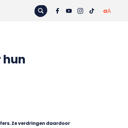
a
A
 hun
jfers. Ze verdringen daardoor