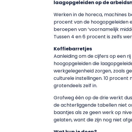
laagopgeleiden op de arbeids
Werken in de horeca, machines b
procent van de hoogopgeleiden e
beroepen van ‘voornamelijk middel
Tussen 4 en 6 procent is zelfs wer
Koffiebarretjes
Aanleiding om de cijfers op een ri
hoogopgeleiden die laagopgeleid
werkgelegenheid zorgen, zoals ge
culturele instellingen. 10 procen
grotendeels zelf in.
Grofweg één op de drie werkt dus on
de achterliggende tabellen niet o
baantjes als ze geen werk op nive
gelaten, want die zijn nog niet af
Wat kun je doen?