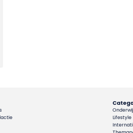
Catego
s
Onderwij
dactie
Lifestyle
Internat
Themapa