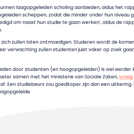
unnen laagopgeleiden scholing aanbieden, aldus het rap
leiden scheppen, zodat die minder onder hun niveau ga
igd om naast hun studie te gaan werken’, aldus de rap
.
n zich zullen laten ontmoedigen. Studeren wordt de kome
ar verwachting zullen studenten juist vaker op zoek gaan
iden door studenten (en hoogopgeleiden) is wel eerder 
 beter samen met het ministerie van Sociale Zaken,
vroeg
h af. Een studiebeurs zou goedkoper zijn dan een uitkeri
aagopgeleide.