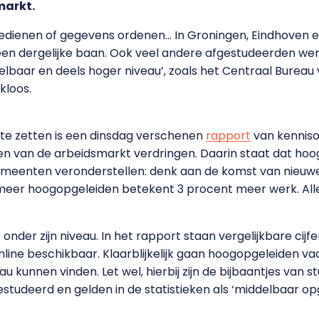
markt.
edienen of gegevens ordenen… In Groningen, Eindhoven 
en dergelijke baan. Ook veel andere afgestudeerden wer
baar en deels hoger niveau’, zoals het Centraal Bureau vo
kloos.
j te zetten is een dinsdag verschenen
rapport
van kenniso
en van de arbeidsmarkt verdringen. Daarin staat dat ho
meenten veronderstellen: denk aan de komst van nieuwe 
t meer hoogopgeleiden betekent 3 procent meer werk. All
der zijn niveau. In het rapport staan vergelijkbare cijfers,
nline beschikbaar. Klaarblijkelijk gaan hoogopgeleiden va
au kunnen vinden. Let wel, hierbij zijn de bijbaantjes van
gestudeerd en gelden in de statistieken als ‘middelbaar opg