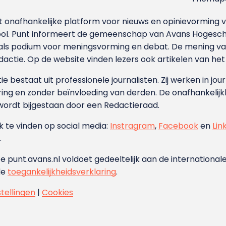
et onafhankelijke platform voor nieuws en opinievormin
ool. Punt informeert de gemeenschap van Avans Hogesch
als podium voor meningsvorming en debat. De mening van 
dactie. Op de website vinden lezers ook artikelen van he
e bestaat uit professionele journalisten. Zij werken in jour
ing en zonder beïnvloeding van derden. De onafhankelijk
wordt bijgestaan door een Redactieraad.
ok te vinden op social media:
Instragram
,
Facebook
en
Lin
.
e punt.avans.nl voldoet gedeeltelijk aan de internationale
de
toegankelijkheidsverklaring
.
stellingen
|
Cookies