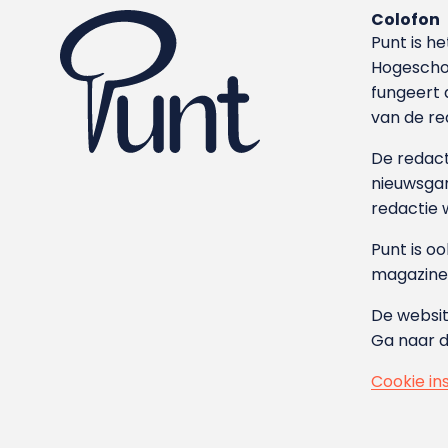
Colofon
Punt is h
Hoge­sch
fungeert 
van de re
De redacti
nieuwsgar
redactie 
Punt is o
magazine
De websit
Ga naar 
Cookie in