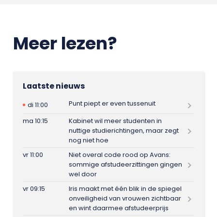
Meer lezen?
Laatste nieuws
Punt piept er even tussenuit
di 11:00
ma 10:15
Kabinet wil meer studenten in
nuttige studierichtingen, maar zegt
nog niet hoe
vr 11:00
Niet overal code rood op Avans:
sommige afstudeerzittingen gingen
wel door
vr 09:15
Iris maakt met één blik in de spiegel
onveiligheid van vrouwen zichtbaar
en wint daarmee afstudeerprijs