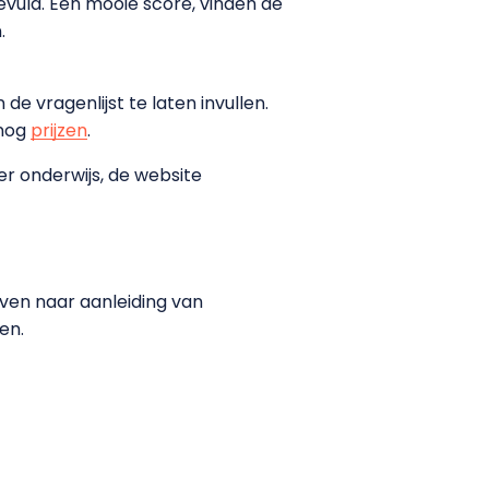
evuld. Een mooie score, vinden de
.
e vragenlijst te laten invullen.
 nog
prijzen
.
r onderwijs, de website
ven naar aanleiding van
zen.