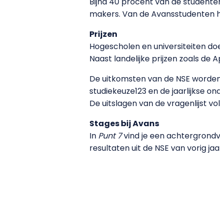
Bijna 40 procent van de studenten
makers. Van de Avansstudenten he
Prijzen
Hogescholen en universiteiten doen
Naast landelijke prijzen zoals d
De uitkomsten van de NSE worden 
studiekeuze123 en de jaarlijkse ond
De uitslagen van de vragenlijst vo
Stages bij Avans
In
Punt 7
vind je een achtergrondv
resultaten uit de NSE van vorig jaa