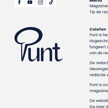
Menu
Magazine
Tip de re
Colofon
Punt is h
Hoge­sch
fungeert 
van de re
De redacti
nieuwsgar
redactie 
Punt is o
magazine
De websit
Ga naar 