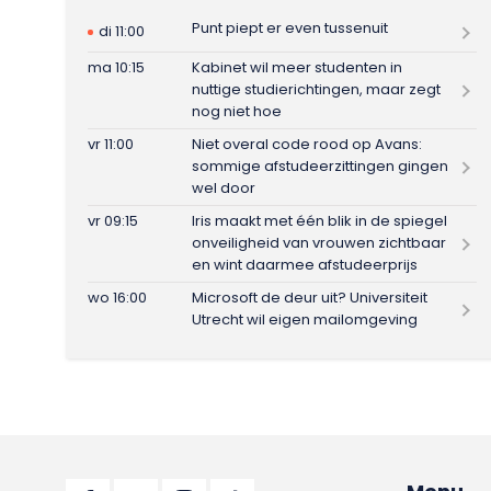
Punt piept er even tussenuit
di 11:00
ma 10:15
Kabinet wil meer studenten in
nuttige studierichtingen, maar zegt
nog niet hoe
vr 11:00
Niet overal code rood op Avans:
sommige afstudeerzittingen gingen
wel door
vr 09:15
Iris maakt met één blik in de spiegel
onveiligheid van vrouwen zichtbaar
en wint daarmee afstudeerprijs
wo 16:00
Microsoft de deur uit? Universiteit
Utrecht wil eigen mailomgeving