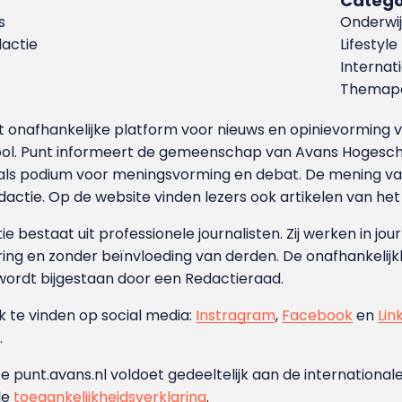
Catego
s
Onderwij
dactie
Lifestyle
Internat
Themapa
et onafhankelijke platform voor nieuws en opinievormin
ool. Punt informeert de gemeenschap van Avans Hogesch
als podium voor meningsvorming en debat. De mening van 
dactie. Op de website vinden lezers ook artikelen van he
e bestaat uit professionele journalisten. Zij werken in jour
ing en zonder beïnvloeding van derden. De onafhankelijk
wordt bijgestaan door een Redactieraad.
ok te vinden op social media:
Instragram
,
Facebook
en
Lin
.
e punt.avans.nl voldoet gedeeltelijk aan de internationale
de
toegankelijkheidsverklaring
.