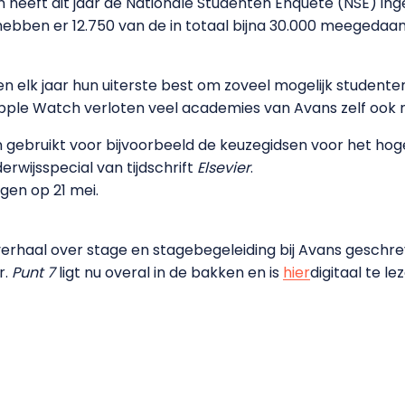
 heeft dit jaar de Nationale Studenten Enquête (NSE) ing
bben er 12.750 van de in totaal bijna 30.000 meegedaan
 elk jaar hun uiterste best om zoveel mogelijk studenten d
e Apple Watch verloten veel academies van Avans zelf ook
gebruikt voor bijvoorbeeld de keuzegidsen voor het hoge
erwijsspecial van tijdschrift
Elsevier
.
lgen op 21 mei.
erhaal over stage en stagebegeleiding bij Avans geschre
r.
Punt 7
ligt nu overal in de bakken en is
hier
digitaal te le