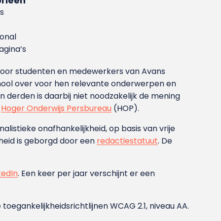
rieën
s
ional
gina’s
g voor studenten en medewerkers van Avans
ool over voor hen relevante onderwerpen en
derden is daarbij niet noodzakelijk de mening
t
Hoger Onderwijs Persbureau
(HOP).
nalistieke onafhankelijkheid, op basis van vrije
heid is geborgd door een
redactiestatuut
. De
kedIn
. Een keer per jaar verschijnt er een
 toegankelijkheidsrichtlijnen WCAG 2.1, niveau AA.