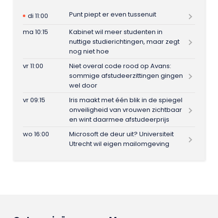
Punt piept er even tussenuit
di 11:00
ma 10:15
Kabinet wil meer studenten in
nuttige studierichtingen, maar zegt
nog niet hoe
vr 11:00
Niet overal code rood op Avans:
sommige afstudeerzittingen gingen
wel door
vr 09:15
Iris maakt met één blik in de spiegel
onveiligheid van vrouwen zichtbaar
en wint daarmee afstudeerprijs
wo 16:00
Microsoft de deur uit? Universiteit
Utrecht wil eigen mailomgeving