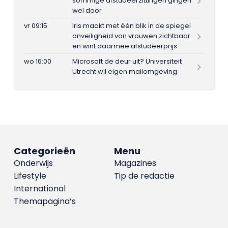
sommige afstudeerzittingen gingen
wel door
vr 09:15
Iris maakt met één blik in de spiegel
onveiligheid van vrouwen zichtbaar
en wint daarmee afstudeerprijs
wo 16:00
Microsoft de deur uit? Universiteit
Utrecht wil eigen mailomgeving
Categorieën
Menu
Onderwijs
Magazines
Lifestyle
Tip de redactie
International
Themapagina’s