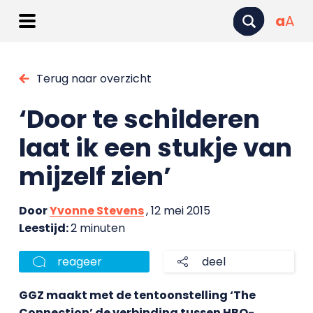
a
A
Terug naar overzicht
‘Door te schilderen
laat ik een stukje van
mijzelf zien’
Door
Yvonne Stevens
, 12 mei 2015
Leestijd:
2 minuten
reageer
deel
GGZ maakt met de tentoonstelling ‘The
Connection’ de verbinding tussen HBO-