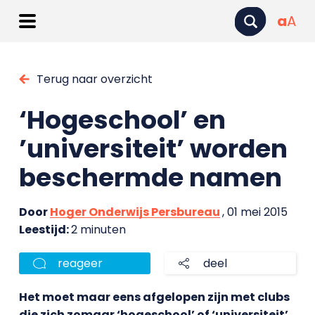
a
A
Terug naar overzicht
‘Hogeschool’ en
’universiteit’ worden
beschermde namen
Door
Hoger Onderwijs Persbureau
, 01 mei 2015
Leestijd:
2 minuten
reageer
deel
Het moet maar eens afgelopen zijn met clubs
die zich zomaar ‘hogeschool’ of ‘universiteit’