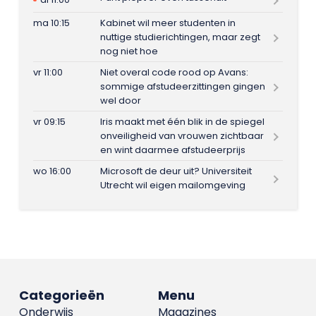
ma 10:15
Kabinet wil meer studenten in
nuttige studierichtingen, maar zegt
nog niet hoe
vr 11:00
Niet overal code rood op Avans:
sommige afstudeerzittingen gingen
wel door
vr 09:15
Iris maakt met één blik in de spiegel
onveiligheid van vrouwen zichtbaar
en wint daarmee afstudeerprijs
wo 16:00
Microsoft de deur uit? Universiteit
Utrecht wil eigen mailomgeving
Categorieën
Menu
Onderwijs
Magazines