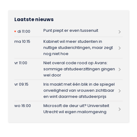
Laatste nieuws
Punt piept er even tussenuit
di 11:00
ma 10:15
Kabinet wil meer studenten in
nuttige studierichtingen, maar zegt
nog niet hoe
vr 11:00
Niet overal code rood op Avans:
sommige afstudeerzittingen gingen
wel door
vr 09:15
Iris maakt met één blik in de spiegel
onveiligheid van vrouwen zichtbaar
en wint daarmee afstudeerprijs
wo 16:00
Microsoft de deur uit? Universiteit
Utrecht wil eigen mailomgeving