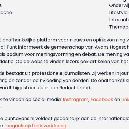
s
Onderwij
dactie
Lifestyle
Internat
Themapa
et onafhankelijke platform voor nieuws en opinievormin
ool. Punt informeert de gemeenschap van Avans Hogesch
als podium voor meningsvorming en debat. De mening van 
dactie. Op de website vinden lezers ook artikelen van he
e bestaat uit professionele journalisten. Zij werken in jour
ing en zonder beïnvloeding van derden. De onafhankelijk
wordt bijgestaan door een Redactieraad.
ok te vinden op social media:
Instragram
,
Facebook
en
Lin
.
e punt.avans.nl voldoet gedeeltelijk aan de internationale
de
toegankelijkheidsverklaring
.