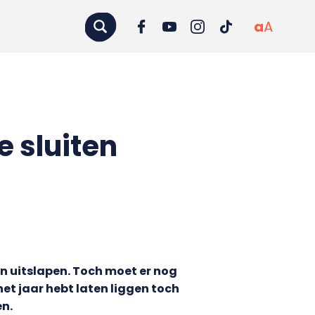
a
A
e sluiten
en uitslapen. Toch moet er nog
het jaar hebt laten liggen toch
en.