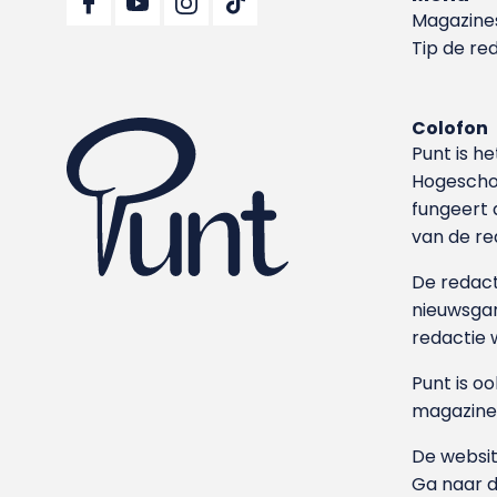
Magazine
Tip de re
Colofon
Punt is h
Hoge­sch
fungeert 
van de re
De redacti
nieuwsgar
redactie 
Punt is o
magazine
De websit
Ga naar 