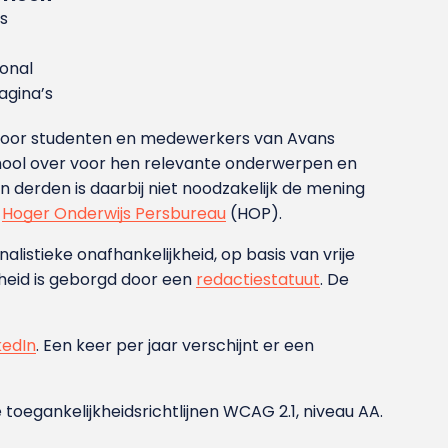
s
ional
gina’s
g voor studenten en medewerkers van Avans
ool over voor hen relevante onderwerpen en
derden is daarbij niet noodzakelijk de mening
t
Hoger Onderwijs Persbureau
(HOP).
nalistieke onafhankelijkheid, op basis van vrije
heid is geborgd door een
redactiestatuut
. De
kedIn
. Een keer per jaar verschijnt er een
 toegankelijkheidsrichtlijnen WCAG 2.1, niveau AA.