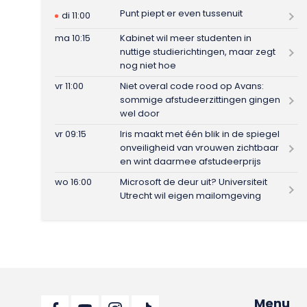
Punt piept er even tussenuit
di 11:00
ma 10:15
Kabinet wil meer studenten in
nuttige studierichtingen, maar zegt
nog niet hoe
vr 11:00
Niet overal code rood op Avans:
sommige afstudeerzittingen gingen
wel door
vr 09:15
Iris maakt met één blik in de spiegel
onveiligheid van vrouwen zichtbaar
en wint daarmee afstudeerprijs
wo 16:00
Microsoft de deur uit? Universiteit
Utrecht wil eigen mailomgeving
Menu