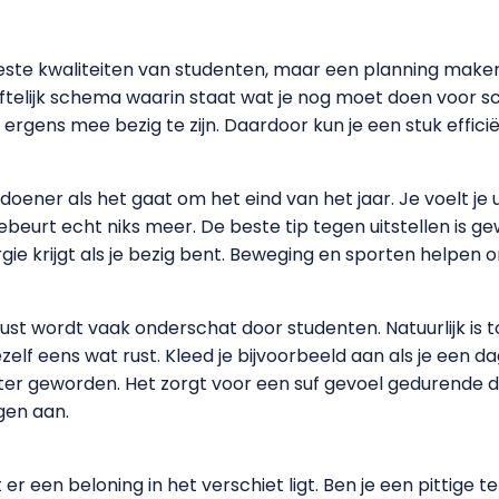
este kwaliteiten van studenten, maar een planning maken 
elijk schema waarin staat wat je nog moet doen voor sch
 ergens mee bezig te zijn. Daardoor kun je een stuk effic
oener als het gaat om het eind van het jaar. Je voelt je
beurt echt niks meer. De beste tip tegen uitstellen is ge
rgie krijgt als je bezig bent. Beweging en sporten helpen 
t wordt vaak onderschat door studenten. Natuurlijk is to
elf eens wat rust. Kleed je bijvoorbeeld aan als je een da
ter geworden. Het zorgt voor een suf gevoel gedurende d
gen aan.
t er een beloning in het verschiet ligt. Ben je een pittige t