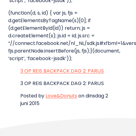
‘script’, ‘facebook-jssdk’));
(function(d, s, id) { var js, fjs =
d.getElementsByTagName(s)[0]; if
(d.getElementById(id)) return; js =
d.createElement(s); js.id = id; js.src =
“//connect.facebook.net/nl_NL/sdk.js#xfbml=1&versi
fjs.parentNode.insertBefore(js, fjs);}(document,
‘script’, ‘facebook-jssdk’));
3 OP REIS BACKPACK DAG 2: PARIJS
3 OP REIS BACKPACK DAG 2: PARIJS
Posted by
Love&Donuts
on dinsdag 2
juni 2015