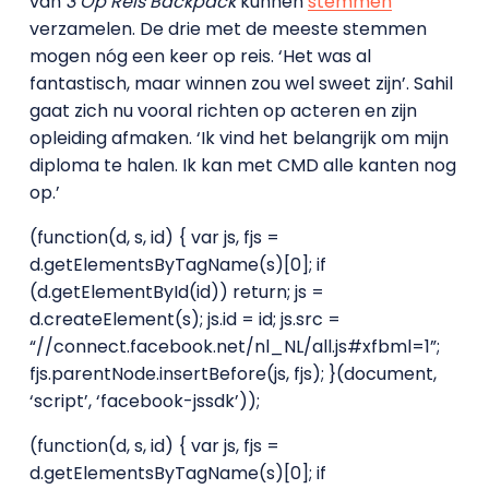
van
3 Op Reis Backpack
kunnen
stemmen
verzamelen. De drie met de meeste stemmen
mogen nóg een keer op reis. ‘Het was al
fantastisch, maar winnen zou wel sweet zijn’. Sahil
gaat zich nu vooral richten op acteren en zijn
opleiding afmaken. ‘Ik vind het belangrijk om mijn
diploma te halen. Ik kan met CMD alle kanten nog
op.’
(function(d, s, id) { var js, fjs =
d.getElementsByTagName(s)[0]; if
(d.getElementById(id)) return; js =
d.createElement(s); js.id = id; js.src =
“//connect.facebook.net/nl_NL/all.js#xfbml=1”;
fjs.parentNode.insertBefore(js, fjs); }(document,
‘script’, ‘facebook-jssdk’));
(function(d, s, id) { var js, fjs =
d.getElementsByTagName(s)[0]; if