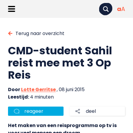
a
A
Terug naar overzicht
CMD-student Sahil
reist mee met 3 Op
Reis
Door
Lotte Gerritse
, 08 juni 2015
Leestijd:
4 minuten
reageer
deel
Het maken van een reisprogramma op tv is
voor veel mensen een droom.