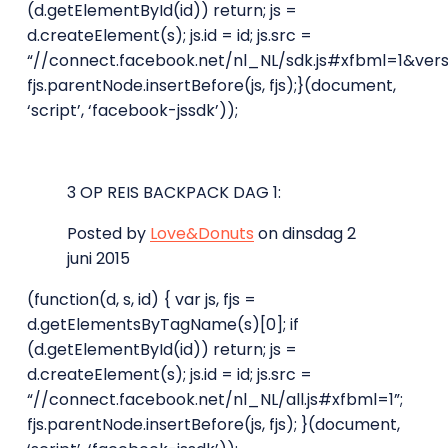
(d.getElementById(id)) return; js =
d.createElement(s); js.id = id; js.src =
“//connect.facebook.net/nl_NL/sdk.js#xfbml=1&versi
fjs.parentNode.insertBefore(js, fjs);}(document,
‘script’, ‘facebook-jssdk’));
3 OP REIS BACKPACK DAG 1:
Posted by
Love&Donuts
on dinsdag 2
juni 2015
(function(d, s, id) { var js, fjs =
d.getElementsByTagName(s)[0]; if
(d.getElementById(id)) return; js =
d.createElement(s); js.id = id; js.src =
“//connect.facebook.net/nl_NL/all.js#xfbml=1”;
fjs.parentNode.insertBefore(js, fjs); }(document,