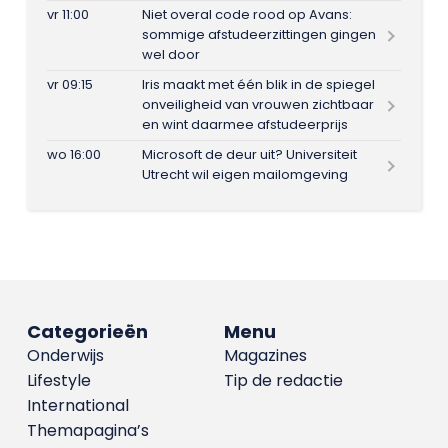
vr 11:00
Niet overal code rood op Avans:
sommige afstudeerzittingen gingen
wel door
vr 09:15
Iris maakt met één blik in de spiegel
onveiligheid van vrouwen zichtbaar
en wint daarmee afstudeerprijs
wo 16:00
Microsoft de deur uit? Universiteit
Utrecht wil eigen mailomgeving
Categorieën
Menu
Onderwijs
Magazines
Lifestyle
Tip de redactie
International
Themapagina’s