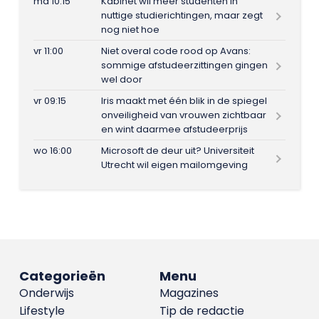
ma 10:15
Kabinet wil meer studenten in
nuttige studierichtingen, maar zegt
nog niet hoe
vr 11:00
Niet overal code rood op Avans:
sommige afstudeerzittingen gingen
wel door
vr 09:15
Iris maakt met één blik in de spiegel
onveiligheid van vrouwen zichtbaar
en wint daarmee afstudeerprijs
wo 16:00
Microsoft de deur uit? Universiteit
Utrecht wil eigen mailomgeving
Categorieën
Menu
Onderwijs
Magazines
Lifestyle
Tip de redactie