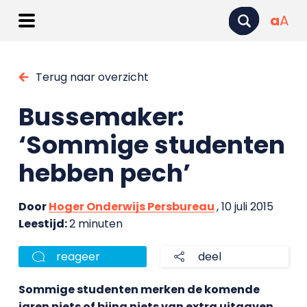
a
A
Terug naar overzicht
Bussemaker:
‘Sommige studenten
hebben pech’
Door
Hoger Onderwijs Persbureau
, 10 juli 2015
Leestijd:
2 minuten
reageer
deel
Sommige studenten merken de komende
jaren niets of bijna niets van extra uitgaven