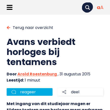
a
A
Terug naar overzicht
Avans verbiedt
horloges bij
tentamens
Door
Arold Roestenburg
, 31 augustus 2015
Leestijd:
1 minuut
reageer
deel
Met ingang van dit studiejaar mogen er
tijdens toetsen geen horloges meer gedragen