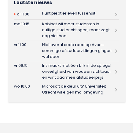
Laatste nieuws
Punt piept er even tussenuit
di 11:00
ma 10:15
Kabinet wil meer studenten in
nuttige studierichtingen, maar zegt
nog niet hoe
vr 11:00
Niet overal code rood op Avans:
sommige afstudeerzittingen gingen
wel door
vr 09:15
Iris maakt met één blik in de spiegel
onveiligheid van vrouwen zichtbaar
en wint daarmee afstudeerprijs
wo 16:00
Microsoft de deur uit? Universiteit
Utrecht wil eigen mailomgeving