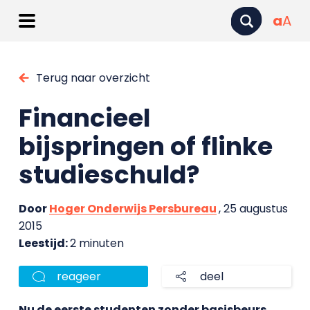
a
A
Terug naar overzicht
Financieel
bijspringen of flinke
studieschuld?
Door
Hoger Onderwijs Persbureau
, 25 augustus
2015
Leestijd:
2 minuten
reageer
deel
Nu de eerste studenten zonder basisbeurs