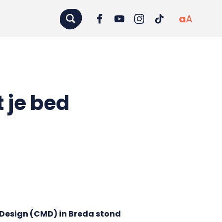
a
A
 je bed
Design (CMD) in Breda stond