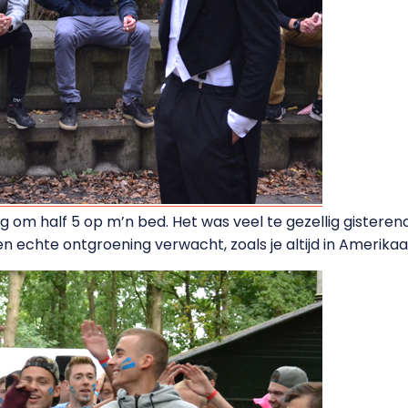
ag om half 5 op m’n bed. Het was veel te gezellig gisterena
n echte ontgroening verwacht, zoals je altijd in Amerikaans