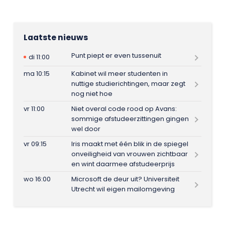
Laatste nieuws
Punt piept er even tussenuit
di 11:00
ma 10:15
Kabinet wil meer studenten in
nuttige studierichtingen, maar zegt
nog niet hoe
vr 11:00
Niet overal code rood op Avans:
sommige afstudeerzittingen gingen
wel door
vr 09:15
Iris maakt met één blik in de spiegel
onveiligheid van vrouwen zichtbaar
en wint daarmee afstudeerprijs
wo 16:00
Microsoft de deur uit? Universiteit
Utrecht wil eigen mailomgeving