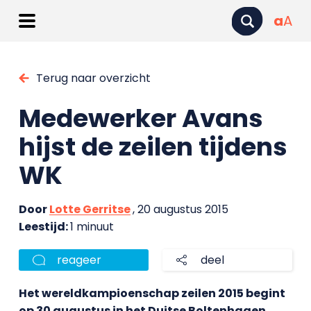
a
A
Terug naar overzicht
Medewerker Avans
hijst de zeilen tijdens
WK
Door
Lotte Gerritse
, 20 augustus 2015
Leestijd:
1 minuut
reageer
deel
Het wereldkampioenschap zeilen 2015 begint
op 30 augustus in het Duitse Boltenhagen.