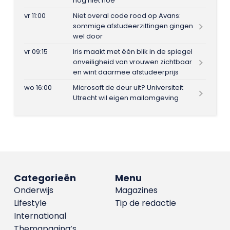
nog niet hoe
vr 11:00
Niet overal code rood op Avans:
sommige afstudeerzittingen gingen
wel door
vr 09:15
Iris maakt met één blik in de spiegel
onveiligheid van vrouwen zichtbaar
en wint daarmee afstudeerprijs
wo 16:00
Microsoft de deur uit? Universiteit
Utrecht wil eigen mailomgeving
Categorieën
Menu
Onderwijs
Magazines
Lifestyle
Tip de redactie
International
Themapagina’s