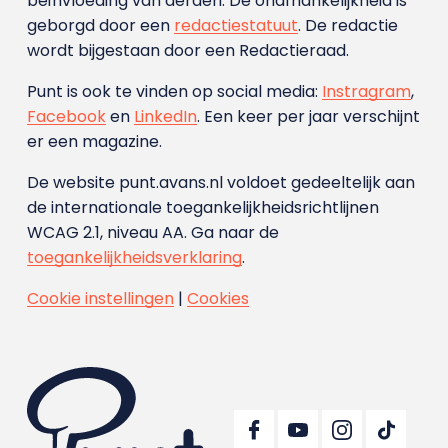
beïnvloeding van derden. De onafhankelijkheid is
geborgd door een
redactiestatuut
. De redactie
wordt bijgestaan door een Redactieraad.
Punt is ook te vinden op social media:
Instragram
,
Facebook
en
LinkedIn
. Een keer per jaar verschijnt
er een magazine.
De website punt.avans.nl voldoet gedeeltelijk aan
de internationale toegankelijkheidsrichtlijnen
WCAG 2.1, niveau AA. Ga naar de
toegankelijkheidsverklaring
.
Cookie instellingen
|
Cookies