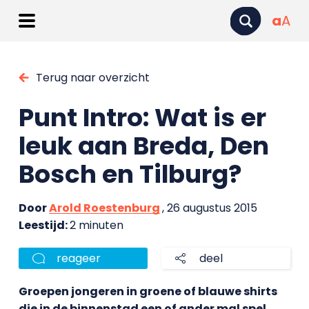
a
A
Terug naar overzicht
Punt Intro: Wat is er
leuk aan Breda, Den
Bosch en Tilburg?
Door
Arold Roestenburg
, 26 augustus 2015
Leestijd:
2 minuten
reageer
deel
Groepen jongeren in groene of blauwe shirts
die in de binnenstad een of ander mal spel