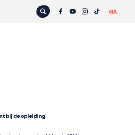
a
A
t bij de opleiding