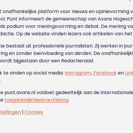
et onafhankelijke platform voor nieuws en opinievormin
ool. Punt informeert de gemeenschap van Avans Hogesch
als podium voor meningsvorming en debat. De mening van 
dactie. Op de website vinden lezers ook artikelen van he
e bestaat uit professionele journalisten. Zij werken in jour
ing en zonder beïnvloeding van derden. De onafhankelijk
wordt bijgestaan door een Redactieraad.
ok te vinden op social media:
Instragram
,
Facebook
en
Lin
.
e punt.avans.nl voldoet gedeeltelijk aan de internationale
de
toegankelijkheidsverklaring
.
stellingen
|
Cookies