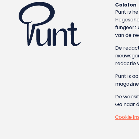
Colofon
Punt is h
Hoge­sch
fungeert 
van de re
De redacti
nieuwsgar
redactie 
Punt is o
magazine
De websit
Ga naar 
Cookie in