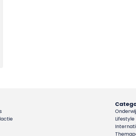
Catego
s
Onderwij
dactie
Lifestyle
Internat
Themapa