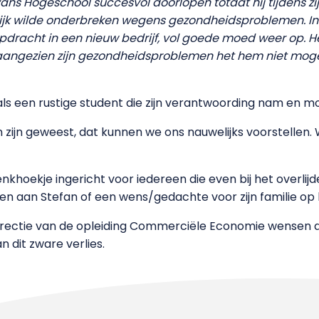
 Avans Hogeschool succesvol doorlopen totdat hij tijdens 
delijk wilde onderbreken wegens gezondheidsproblemen. In 
dracht in een nieuw bedrijf, vol goede moed weer op. Hel
 aangezien zijn gezondheidsproblemen het hem niet mogeli
s een rustige student die zijn verantwoording nam en mo
zijn geweest, dat kunnen we ons nauwelijks voorstellen. 
hoekje ingericht voor iedereen die even bij het overlijden 
en aan Stefan of een wens/gedachte voor zijn familie op 
rectie van de opleiding Commerciële Economie wensen 
 dit zware verlies.