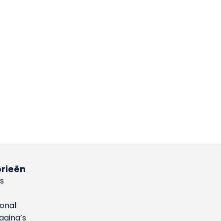
rieën
s
ional
gina’s