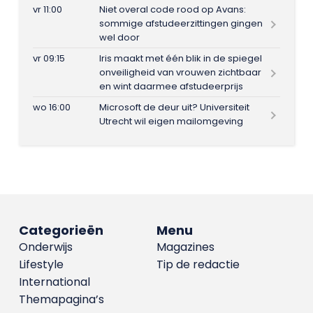
vr 11:00
Niet overal code rood op Avans:
sommige afstudeerzittingen gingen
wel door
vr 09:15
Iris maakt met één blik in de spiegel
onveiligheid van vrouwen zichtbaar
en wint daarmee afstudeerprijs
wo 16:00
Microsoft de deur uit? Universiteit
Utrecht wil eigen mailomgeving
Categorieën
Menu
Onderwijs
Magazines
Lifestyle
Tip de redactie
International
Themapagina’s