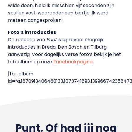
wilde doen, hield ik misschien vijf seconden zijn
spullen vast, waaronder een biertje. Ik werd
meteen aangesproken.’
Foto’s introducties
De redactie van
Punt
is bij zoveel mogelijk
introducties in Breda, Den Bosch en Tilburg
aanwezig. Voor dagelijks verse foto’s bekijk je het
fotoalbum op onze
Facebookpagina
.
[fb_album
id=”a.1670913406460133.1073741893.139966742358473
Punt. Of had jij nog