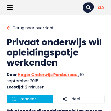
a
A
Terug naar overzicht
Privaat onderwijs wil
opleidingspotje
werkenden
Door
Hoger Onderwijs Persbureau
, 10
september 2015
Leestijd:
2 minuten
reageer
deel
Private onderwijsaanbieders pleiten voor een