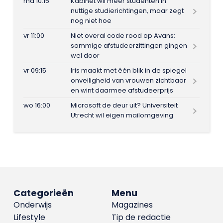
ma 10:15
Kabinet wil meer studenten in
nuttige studierichtingen, maar zegt
nog niet hoe
vr 11:00
Niet overal code rood op Avans:
sommige afstudeerzittingen gingen
wel door
vr 09:15
Iris maakt met één blik in de spiegel
onveiligheid van vrouwen zichtbaar
en wint daarmee afstudeerprijs
wo 16:00
Microsoft de deur uit? Universiteit
Utrecht wil eigen mailomgeving
Categorieën
Menu
Onderwijs
Magazines
Lifestyle
Tip de redactie