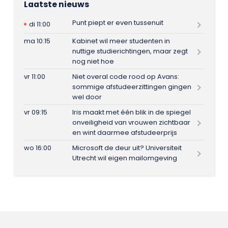
Laatste nieuws
Punt piept er even tussenuit
di 11:00
ma 10:15
Kabinet wil meer studenten in
nuttige studierichtingen, maar zegt
nog niet hoe
vr 11:00
Niet overal code rood op Avans:
sommige afstudeerzittingen gingen
wel door
vr 09:15
Iris maakt met één blik in de spiegel
onveiligheid van vrouwen zichtbaar
en wint daarmee afstudeerprijs
wo 16:00
Microsoft de deur uit? Universiteit
Utrecht wil eigen mailomgeving