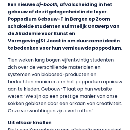
Een nieuwe
dj-booth
, afvalscheiding in het
gebouw of de zitgelegenheid in de foyer.
Poppodium Gebouw-T in Bergen op Zoom
schakelde studenten Ruimtelijk Ontwerp van
de Akademie voor Kunst en
Vormgeving|St.Joost in om duurzame ideeën
te bedenken voor hun vernieuwde poppodium.
Tien weken lang bogen vijfentwintig studenten
zich over de verschillende materialen en
systemen van biobased-producten en
bedachten manieren om het poppodium opnieuw
aan te kleden. Gebouw-T laat op hun website
weten: ‘We zijn op een prettige manier van onze
sokken geblazen door een orkaan van creativiteit.
Onze verwachtingen zijn overtroffen.’
Uit elkaar knallen
Pjotr van Kan ontwierp een
dj-booth
van speciaal