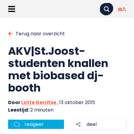
a
A
Terug naar overzicht
AKV|St.Joost-
studenten knallen
met biobased dj-
booth
Door
Lotte Gerritse
, 13 oktober 2015
Leestijd:
2 minuten
reageer
deel