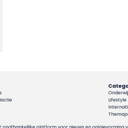
Catego
s
Onderwij
dactie
Lifestyle
Internat
Themapa
et onafhankelijke platform voor nieuws en opinievormin