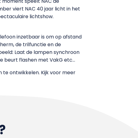
 dat moment speelt NAC de
ber viert NAC 40 jaar licht in het
ectaculaire lichtshow.
lefoon inzetbaar is om op afstand
erm, de trilfunctie en de
orbeeld: Laat de lampen synchroon
de beurt flashen met VakG etc…
 te ontwikkelen. Kijk voor meer
?