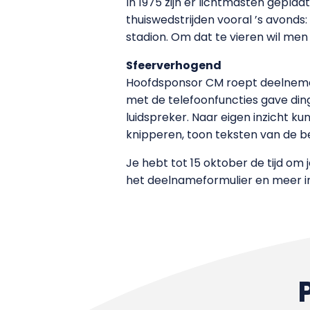
In 1975 zijn er lichtmasten gepla
thuiswedstrijden vooral ’s avonds
stadion. Om dat te vieren wil me
Sfeerverhogend
Hoofdsponsor CM roept deelnemers
met de telefoonfuncties gave ding
luidspreker. Naar eigen inzicht k
knipperen, toon teksten van de 
Je hebt tot 15 oktober de tijd om
het deelnameformulier en meer 