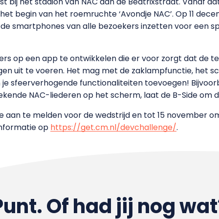
atst bij het stadion van NAC aan de Beatrixstraat. Vanaf
: het begin van het roemruchte ‘Avondje NAC’. Op 11 decem
n de smartphones van alle bezoekers inzetten voor een sp
 op een app te ontwikkelen die er voor zorgt dat de te
en uit te voeren. Het mag met de zaklampfunctie, het sch
un je sfeerverhogende functionaliteiten toevoegen! Bijvo
bekende NAC-liederen op het scherm, laat de B-Side om 
 je aan te melden voor de wedstrijd en tot 15 november om
informatie op
https://get.cm.nl/devchallenge/
.
Punt. Of had jij nog wat