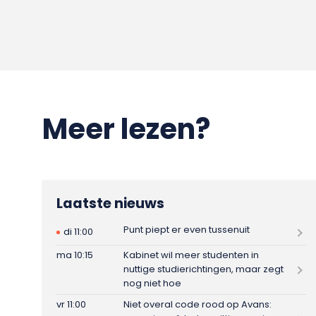
Meer lezen?
Laatste nieuws
Punt piept er even tussenuit
di 11:00
ma 10:15
Kabinet wil meer studenten in
nuttige studierichtingen, maar zegt
nog niet hoe
vr 11:00
Niet overal code rood op Avans: