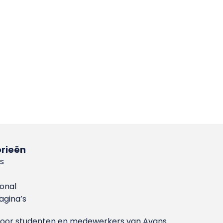
rieën
s
ional
gina’s
g voor studenten en medewerkers van Avans