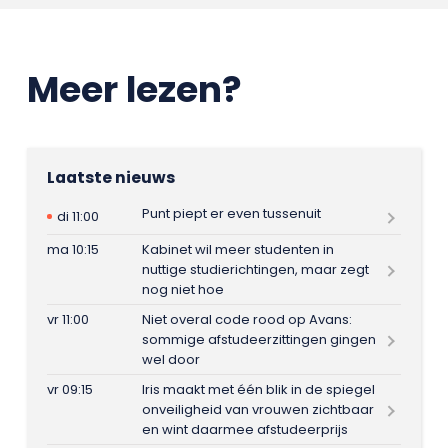
Meer lezen?
Laatste nieuws
Punt piept er even tussenuit
di 11:00
ma 10:15
Kabinet wil meer studenten in
nuttige studierichtingen, maar zegt
nog niet hoe
vr 11:00
Niet overal code rood op Avans:
sommige afstudeerzittingen gingen
wel door
vr 09:15
Iris maakt met één blik in de spiegel
onveiligheid van vrouwen zichtbaar
en wint daarmee afstudeerprijs