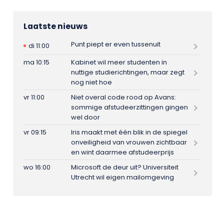
Laatste nieuws
Punt piept er even tussenuit
di 11:00
ma 10:15
Kabinet wil meer studenten in
nuttige studierichtingen, maar zegt
nog niet hoe
vr 11:00
Niet overal code rood op Avans:
sommige afstudeerzittingen gingen
wel door
vr 09:15
Iris maakt met één blik in de spiegel
onveiligheid van vrouwen zichtbaar
en wint daarmee afstudeerprijs
wo 16:00
Microsoft de deur uit? Universiteit
Utrecht wil eigen mailomgeving