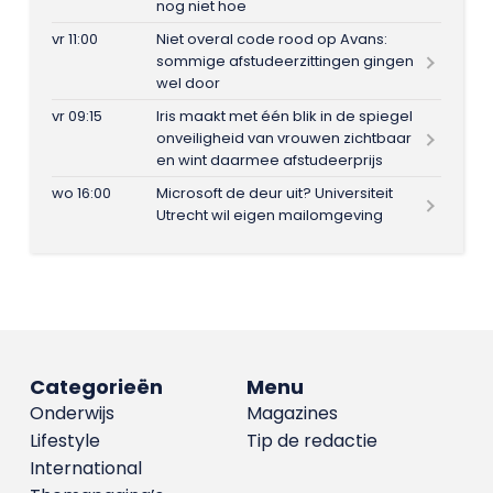
nog niet hoe
vr 11:00
Niet overal code rood op Avans:
sommige afstudeerzittingen gingen
wel door
vr 09:15
Iris maakt met één blik in de spiegel
onveiligheid van vrouwen zichtbaar
en wint daarmee afstudeerprijs
wo 16:00
Microsoft de deur uit? Universiteit
Utrecht wil eigen mailomgeving
Categorieën
Menu
Onderwijs
Magazines
Lifestyle
Tip de redactie
International