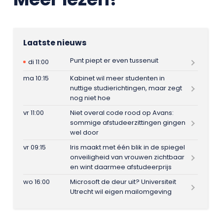
Laatste nieuws
Punt piept er even tussenuit
di 11:00
ma 10:15
Kabinet wil meer studenten in
nuttige studierichtingen, maar zegt
nog niet hoe
vr 11:00
Niet overal code rood op Avans:
sommige afstudeerzittingen gingen
wel door
vr 09:15
Iris maakt met één blik in de spiegel
onveiligheid van vrouwen zichtbaar
en wint daarmee afstudeerprijs
wo 16:00
Microsoft de deur uit? Universiteit
Utrecht wil eigen mailomgeving