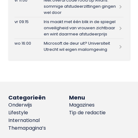
vr 11:00
Niet overal code rood op Avans:
sommige afstudeerzittingen gingen
wel door
vr 09:15
Iris maakt met één blik in de spiegel
onveiligheid van vrouwen zichtbaar
en wint daarmee afstudeerprijs
wo 16:00
Microsoft de deur uit? Universiteit
Utrecht wil eigen mailomgeving
Categorieën
Menu
Onderwijs
Magazines
Lifestyle
Tip de redactie
International
Themapagina’s