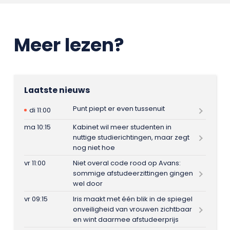
Meer lezen?
Laatste nieuws
Punt piept er even tussenuit
di 11:00
ma 10:15
Kabinet wil meer studenten in
nuttige studierichtingen, maar zegt
nog niet hoe
vr 11:00
Niet overal code rood op Avans:
sommige afstudeerzittingen gingen
wel door
vr 09:15
Iris maakt met één blik in de spiegel
onveiligheid van vrouwen zichtbaar
en wint daarmee afstudeerprijs