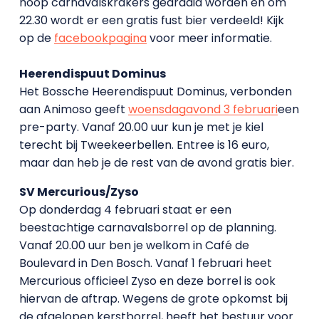
hoop carnavalskrakers gedraaid worden en om
22.30 wordt er een gratis fust bier verdeeld! Kijk
op de
facebookpagina
voor meer informatie.
Heerendispuut Dominus
Het Bossche Heerendispuut Dominus, verbonden
aan Animoso geeft
woensdagavond 3 februari
een
pre-party. Vanaf 20.00 uur kun je met je kiel
terecht bij Tweekeerbellen. Entree is 16 euro,
maar dan heb je de rest van de avond gratis bier.
SV Mercurious/Zyso
Op donderdag 4 februari staat er een
beestachtige carnavalsborrel op de planning.
Vanaf 20.00 uur ben je welkom in Café de
Boulevard in Den Bosch. Vanaf 1 februari heet
Mercurious officieel Zyso en deze borrel is ook
hiervan de aftrap. Wegens de grote opkomst bij
de afgelopen kerstborrel, heeft het bestuur voor