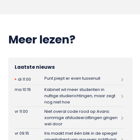
Meer lezen?
Laatste nieuws
Punt piept er even tussenuit
di 11:00
ma 10:15
Kabinet wil meer studenten in
nuttige studierichtingen, maar zegt
nog niet hoe
vr 11:00
Niet overal code rood op Avans:
sommige afstudeerzittingen gingen
wel door
vr 09:15
Iris maakt met één blik in de spiegel
onveiligheid van vrouwen zichtbaar