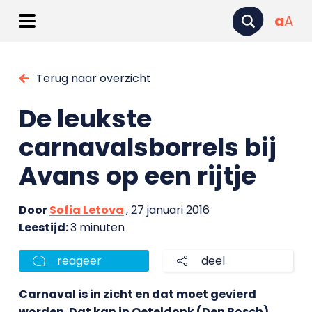
a
A
Terug naar overzicht
De leukste
carnavalsborrels bij
Avans op een rijtje
Door
Sofia Letova
, 27 januari 2016
Leestijd:
3 minuten
reageer
deel
Carnaval is in zicht en dat moet gevierd
worden. Dat kan in Oeteldonk (Den Bosch),