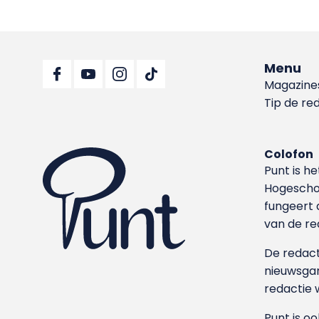
Menu
Magazine
Tip de re
Colofon
Punt is h
Hoge­sch
fungeert 
van de re
De redacti
nieuwsgar
redactie 
Punt is o