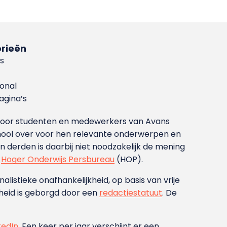
rieën
s
ional
gina’s
g voor studenten en medewerkers van Avans
ool over voor hen relevante onderwerpen en
derden is daarbij niet noodzakelijk de mening
t
Hoger Onderwijs Persbureau
(HOP).
nalistieke onafhankelijkheid, op basis van vrije
heid is geborgd door een
redactiestatuut
. De
kedIn
. Een keer per jaar verschijnt er een