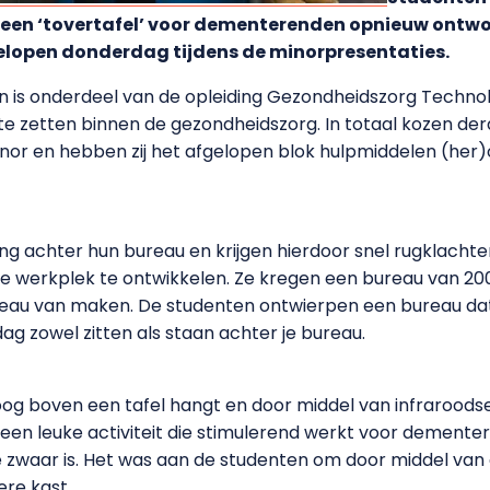
een ‘tovertafel’ voor dementerenden opnieuw ontwo
elopen donderdag tijdens de minorpresentaties.
is onderdeel van de opleiding Gezondheidszorg Technolo
te zetten binnen de gezondheidszorg. In totaal kozen de
inor en hebben zij het afgelopen blok hulpmiddelen (her
ng achter hun bureau en krijgen hierdoor snel rugklachten
e werkplek te ontwikkelen. Ze kregen een bureau van 20
reau van maken. De studenten ontwierpen een bureau da
dag zowel zitten als staan achter je bureau.
hoog boven een tafel hangt en door middel van infraroods
is een leuke activiteit die stimulerend werkt voor demen
 te zwaar is. Het was aan de studenten om door middel van
ere kast.