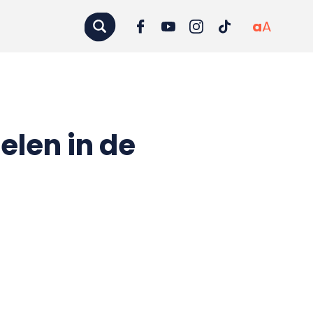
a
A
len in de