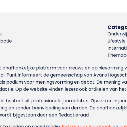
Catego
s
Onderwij
dactie
Lifestyle
Internat
Themapa
et onafhankelijke platform voor nieuws en opinievormin
ool. Punt informeert de gemeenschap van Avans Hogesch
als podium voor meningsvorming en debat. De mening van 
dactie. Op de website vinden lezers ook artikelen van he
e bestaat uit professionele journalisten. Zij werken in jour
ing en zonder beïnvloeding van derden. De onafhankelijk
wordt bijgestaan door een Redactieraad.
ok te vinden op social media:
Instragram
,
Facebook
en
Lin