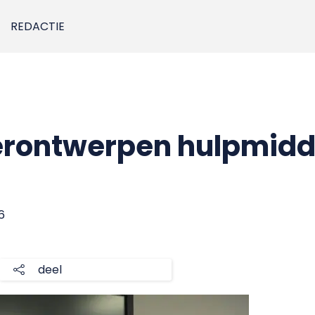
REDACTIE
rontwerpen hulpmidde
6
deel