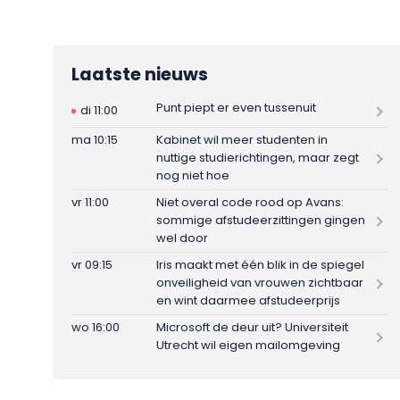
Laatste nieuws
Punt piept er even tussenuit
di 11:00
ma 10:15
Kabinet wil meer studenten in
nuttige studierichtingen, maar zegt
nog niet hoe
vr 11:00
Niet overal code rood op Avans:
sommige afstudeerzittingen gingen
wel door
vr 09:15
Iris maakt met één blik in de spiegel
onveiligheid van vrouwen zichtbaar
en wint daarmee afstudeerprijs
wo 16:00
Microsoft de deur uit? Universiteit
Utrecht wil eigen mailomgeving