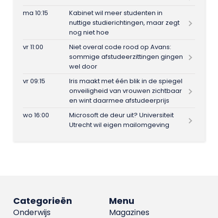
ma 10:15
Kabinet wil meer studenten in
nuttige studierichtingen, maar zegt
nog niet hoe
vr 11:00
Niet overal code rood op Avans:
sommige afstudeerzittingen gingen
wel door
vr 09:15
Iris maakt met één blik in de spiegel
onveiligheid van vrouwen zichtbaar
en wint daarmee afstudeerprijs
wo 16:00
Microsoft de deur uit? Universiteit
Utrecht wil eigen mailomgeving
Categorieën
Menu
Onderwijs
Magazines