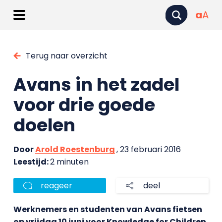
a
A
Terug naar overzicht
Avans in het zadel
voor drie goede
doelen
Door
Arold Roestenburg
, 23 februari 2016
Leestijd:
2 minuten
reageer
deel
Werknemers en studenten van Avans fietsen
op vrijdag 10 juni voor Knowledge for Children,