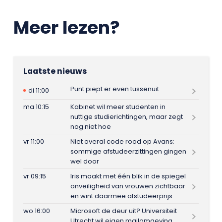
Meer lezen?
Laatste nieuws
Punt piept er even tussenuit
di 11:00
ma 10:15
Kabinet wil meer studenten in
nuttige studierichtingen, maar zegt
nog niet hoe
vr 11:00
Niet overal code rood op Avans:
sommige afstudeerzittingen gingen
wel door
vr 09:15
Iris maakt met één blik in de spiegel
onveiligheid van vrouwen zichtbaar
en wint daarmee afstudeerprijs
wo 16:00
Microsoft de deur uit? Universiteit
Utrecht wil eigen mailomgeving